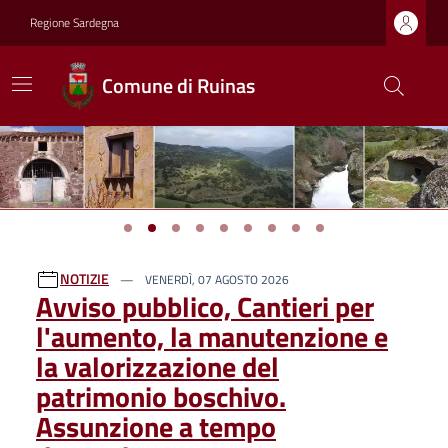
Regione Sardegna
Comune di Ruinas
Previous
Next
Ultime notizie
NOTIZIE
VENERDÌ, 07 AGOSTO 2026
Avviso pubblico, Cantieri per
l'aumento, la manutenzione e
la valorizzazione del
patrimonio boschivo.
Assunzione a tempo