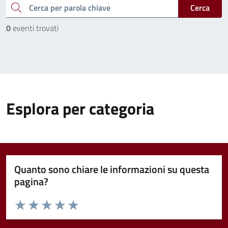
cerca
Cerca
0
eventi trovati
Esplora per categoria
Quanto sono chiare le informazioni su questa
pagina?
Valuta da 1 a 5 stelle la pagina
Valuta 1 stelle su 5
Valuta 2 stelle su 5
Valuta 3 stelle su 5
Valuta 4 stelle su 5
Valuta 5 stelle su 5