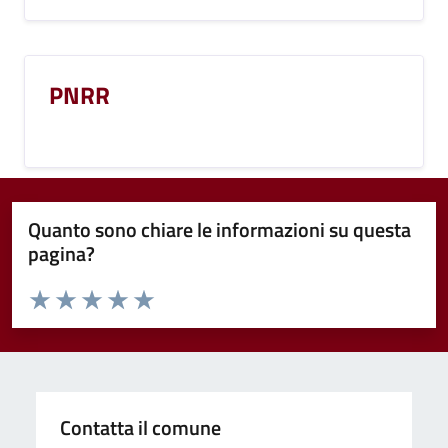
PNRR
Quanto sono chiare le informazioni su questa
pagina?
Valuta da 1 a 5 stelle la pagina
Valuta 1 stelle su 5
Valuta 2 stelle su 5
Valuta 3 stelle su 5
Valuta 4 stelle su 5
Valuta 5 stelle su 5
Contatta il comune