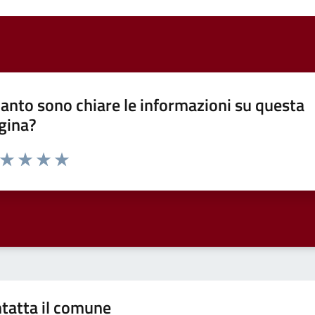
anto sono chiare le informazioni su questa
gina?
a da 1 a 5 stelle la pagina
ta 1 stelle su 5
Valuta 2 stelle su 5
Valuta 3 stelle su 5
Valuta 4 stelle su 5
Valuta 5 stelle su 5
tatta il comune