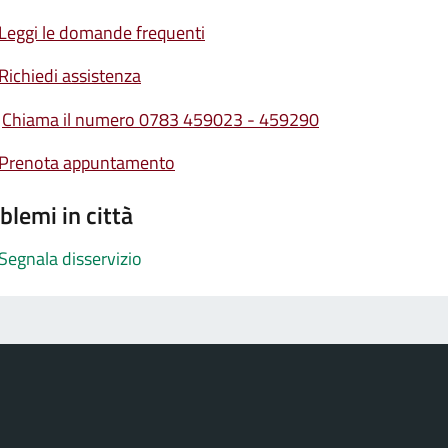
Leggi le domande frequenti
Richiedi assistenza
Chiama il numero 0783 459023 - 459290
Prenota appuntamento
blemi in città
Segnala disservizio