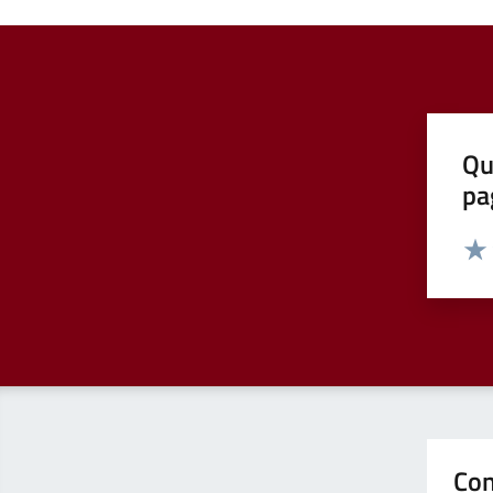
Qu
pa
Valut
Valu
Con