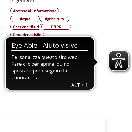
Argomenti
Accesso all'informazione
Acqua
Agricoltura
Gestione rifiuti
PNRR
Protezione civile
Risposta alle emergenze
Spazio Verde
Urbanizzazione