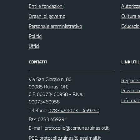
Enti e fondazioni
Autorizza
Organi di governo
Cultura 
Personale amministrativo
Educazio
Politici
Uffici
CONTATTI
LINK UTIL
Via San Giorgio n. 80
Regione
09085 Ruinas (OR)
Provincia
C.F. 00073460958 - P.Iva:
Informat
00073460958
Telefono:
0783 459023 - 459290
Fax: 0783 459291
E-mail:
PEC: