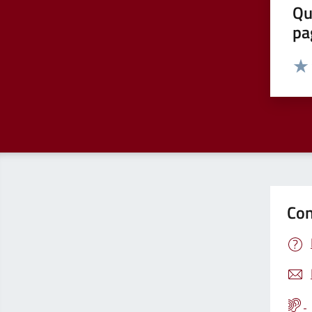
Qu
pa
Valut
Valu
Con