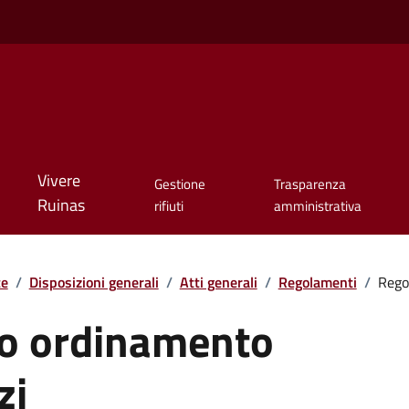
Vivere
Gestione
Trasparenza
Ruinas
rifiuti
amministrativa
te
/
Disposizioni generali
/
Atti generali
/
Regolamenti
/
Rego
o ordinamento
zi