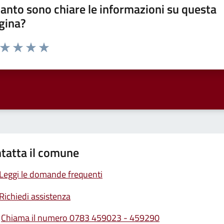
anto sono chiare le informazioni su questa
gina?
a da 1 a 5 stelle la pagina
ta 1 stelle su 5
Valuta 2 stelle su 5
Valuta 3 stelle su 5
Valuta 4 stelle su 5
Valuta 5 stelle su 5
tatta il comune
Leggi le domande frequenti
Richiedi assistenza
Chiama il numero 0783 459023 - 459290