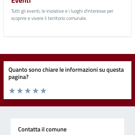
Eventi
Tutti gli eventi, le iniziative e i luoghi d'interesse per
scoprire e vivere il territorio comunale.
Quanto sono chiare le informazioni su questa
pagina?
Valuta da 1 a 5 stelle la pagina
Valuta 1 stelle su 5
Valuta 2 stelle su 5
Valuta 3 stelle su 5
Valuta 4 stelle su 5
Valuta 5 stelle su 5
Contatta il comune