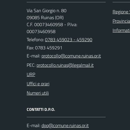
Via San Giorgio n. 80
Regione
09085 Ruinas (OR)
Provincia
C.F. 00073460958 - P.Iva:
Informat
00073460958
Telefono:
0783 459023 - 459290
Fax: 0783 459291
E-mail:
PEC:
URP
Uffici e orari
Numeri utili
CONTATTI D.P.O.
E-mail: