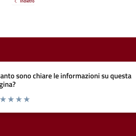
Indietro
anto sono chiare le informazioni su questa
gina?
a da 1 a 5 stelle la pagina
ta 1 stelle su 5
Valuta 2 stelle su 5
Valuta 3 stelle su 5
Valuta 4 stelle su 5
Valuta 5 stelle su 5