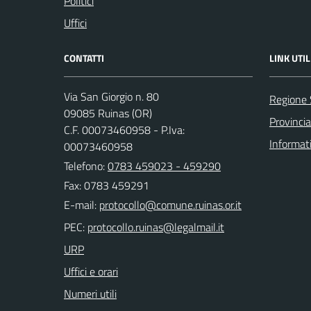
Politici
Uffici
CONTATTI
LINK UTIL
Via San Giorgio n. 80
Regione
09085 Ruinas (OR)
Provincia
C.F. 00073460958 - P.Iva:
Informat
00073460958
Telefono:
0783 459023 - 459290
Fax: 0783 459291
E-mail:
PEC:
URP
Uffici e orari
Numeri utili