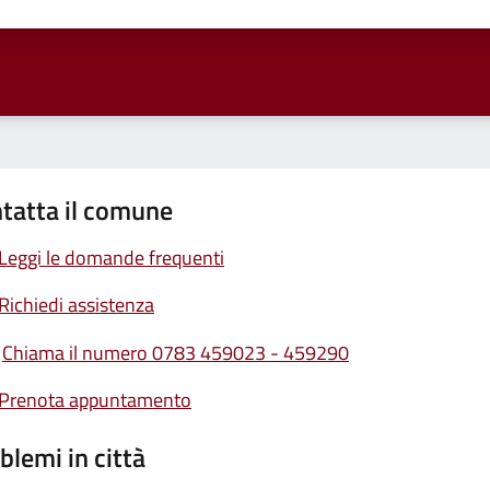
ta 1 stelle su 5
Valuta 2 stelle su 5
Valuta 3 stelle su 5
Valuta 4 stelle su 5
Valuta 5 stelle su 5
tatta il comune
Leggi le domande frequenti
Richiedi assistenza
Chiama il numero 0783 459023 - 459290
Prenota appuntamento
blemi in città