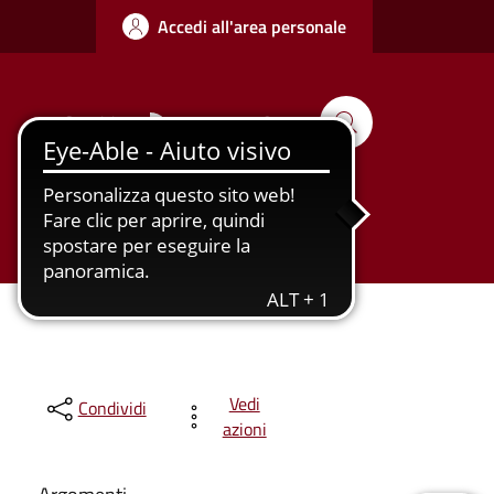
Accedi all'area personale
Seguici su
Cerca
Tutti gli
Urbanizzazione
argomenti...
Vedi
Condividi
azioni